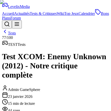
Levelix
Media
Accueil
Actualités
Tests & Critiques
Wiki
Top Jeux
Calendrier
Bons
Plans
Forum
Tests
77
/100
TEST
Tests
Test XCOM: Enemy Unknown
(2012) - Notre critique
complète
Admin GameSphere
23 janvier 2026
15
min de lecture
44
vues