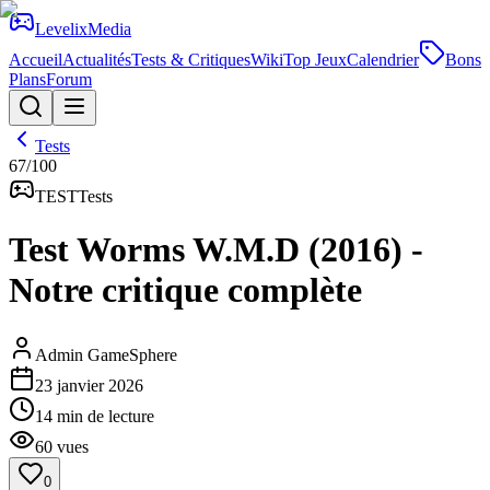
Levelix
Media
Accueil
Actualités
Tests & Critiques
Wiki
Top Jeux
Calendrier
Bons
Plans
Forum
Tests
67
/100
TEST
Tests
Test Worms W.M.D (2016) -
Notre critique complète
Admin GameSphere
23 janvier 2026
14
min de lecture
60
vues
0