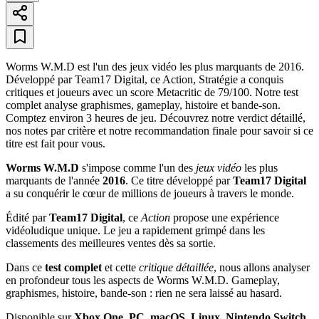
Worms W.M.D est l'un des jeux vidéo les plus marquants de 2016.
Développé par Team17 Digital, ce Action, Stratégie a conquis
critiques et joueurs avec un score Metacritic de 79/100. Notre test
complet analyse graphismes, gameplay, histoire et bande-son.
Comptez environ 3 heures de jeu. Découvrez notre verdict détaillé,
nos notes par critère et notre recommandation finale pour savoir si ce
titre est fait pour vous.
Worms W.M.D
s'impose comme l'un des
jeux vidéo
les plus
marquants de l'année
2016
. Ce titre développé par
Team17 Digital
a su conquérir le cœur de millions de joueurs à travers le monde.
Édité par
Team17 Digital
, ce
Action
propose une expérience
vidéoludique unique. Le jeu a rapidement grimpé dans les
classements des meilleures ventes dès sa sortie.
Dans ce
test complet
et cette
critique détaillée
, nous allons analyser
en profondeur tous les aspects de Worms W.M.D. Gameplay,
graphismes, histoire, bande-son : rien ne sera laissé au hasard.
Disponible sur
Xbox One, PC, macOS, Linux, Nintendo Switch,