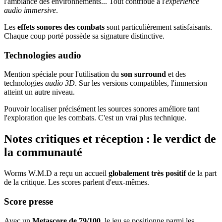
l'ambiance des environnements... Tout contribue à l'
expérience
audio immersive
.
Les
effets sonores des combats
sont particulièrement satisfaisants.
Chaque coup porté possède sa signature distinctive.
Technologies audio
Mention spéciale pour l'utilisation du
son surround
et des
technologies
audio 3D
. Sur les versions compatibles, l'immersion
atteint un autre niveau.
Pouvoir localiser précisément les sources sonores améliore tant
l'exploration que les combats. C'est un vrai plus technique.
Notes critiques et réception : le verdict de
la communauté
Worms W.M.D a reçu un accueil
globalement très positif
de la part
de la critique. Les scores parlent d'eux-mêmes.
Score presse
Avec un
Metascore de 79/100
, le jeu se positionne parmi les