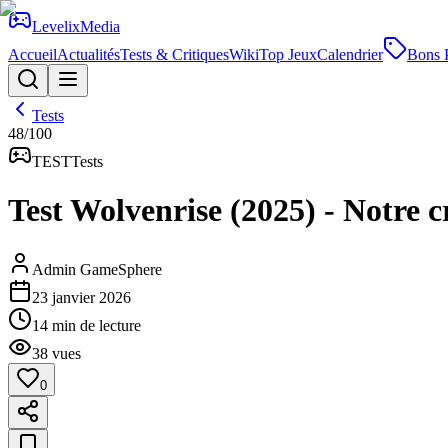
Levelix
Media
Accueil
Actualités
Tests & Critiques
Wiki
Top Jeux
Calendrier
Bons 
Tests
48
/100
TEST
Tests
Test Wolvenrise (2025) - Notre c
Admin GameSphere
23 janvier 2026
14
min de lecture
38
vues
0