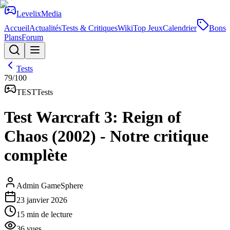
Levelix
Media
Accueil
Actualités
Tests & Critiques
Wiki
Top Jeux
Calendrier
Bons
Plans
Forum
Tests
79
/100
TEST
Tests
Test Warcraft 3: Reign of
Chaos (2002) - Notre critique
complète
Admin GameSphere
23 janvier 2026
15
min de lecture
36
vues