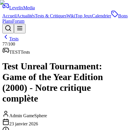
Levelix
Media
Accueil
Actualités
Tests & Critiques
Wiki
Top Jeux
Calendrier
Bons
Plans
Forum
Tests
77
/100
TEST
Tests
Test Unreal Tournament:
Game of the Year Edition
(2000) - Notre critique
complète
Admin GameSphere
23 janvier 2026