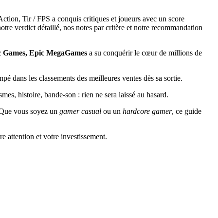
ion, Tir / FPS a conquis critiques et joueurs avec un score
re verdict détaillé, nos notes par critère et notre recommandation
ic Games, Epic MegaGames
a su conquérir le cœur de millions de
é dans les classements des meilleures ventes dès sa sortie.
es, histoire, bande-son : rien ne sera laissé au hasard.
s. Que vous soyez un
gamer casual
ou un
hardcore gamer
, ce guide
re attention et votre investissement.