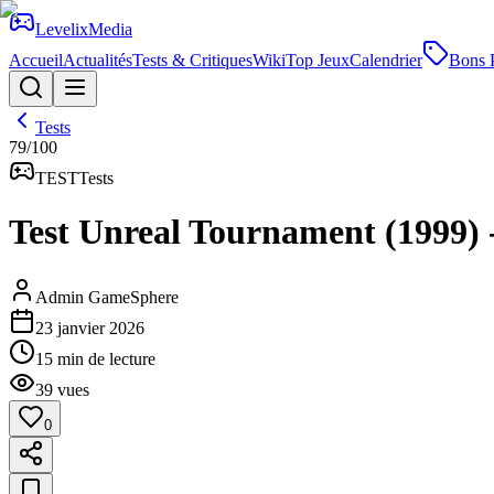
Levelix
Media
Accueil
Actualités
Tests & Critiques
Wiki
Top Jeux
Calendrier
Bons 
Tests
79
/100
TEST
Tests
Test Unreal Tournament (1999) -
Admin GameSphere
23 janvier 2026
15
min de lecture
39
vues
0