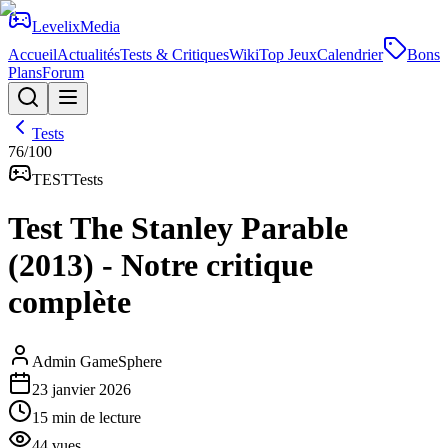
Levelix
Media
Accueil
Actualités
Tests & Critiques
Wiki
Top Jeux
Calendrier
Bons
Plans
Forum
Tests
76
/100
TEST
Tests
Test The Stanley Parable
(2013) - Notre critique
complète
Admin GameSphere
23 janvier 2026
15
min de lecture
44
vues