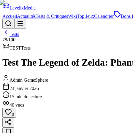
Levelix
Media
Accueil
Actualités
Tests & Critiques
Wiki
Top Jeux
Calendrier
Bons 
Tests
78
/100
TEST
Tests
Test The Legend of Zelda: Phan
Admin GameSphere
23 janvier 2026
15
min de lecture
40
vues
0