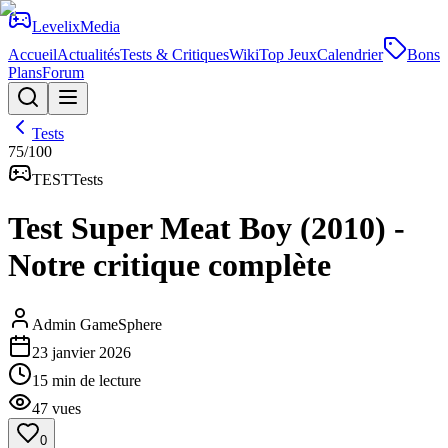
Levelix
Media
Accueil
Actualités
Tests & Critiques
Wiki
Top Jeux
Calendrier
Bons
Plans
Forum
Tests
75
/100
TEST
Tests
Test Super Meat Boy (2010) -
Notre critique complète
Admin GameSphere
23 janvier 2026
15
min de lecture
47
vues
0