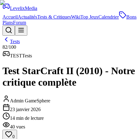
Levelix
Media
Accueil
Actualités
Tests & Critiques
Wiki
Top Jeux
Calendrier
Bons
Plans
Forum
Tests
82
/100
TEST
Tests
Test StarCraft II (2010) - Notre
critique complète
Admin GameSphere
23 janvier 2026
14
min de lecture
40
vues
0