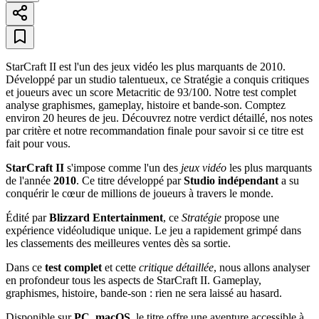
StarCraft II est l'un des jeux vidéo les plus marquants de 2010.
Développé par un studio talentueux, ce Stratégie a conquis critiques
et joueurs avec un score Metacritic de 93/100. Notre test complet
analyse graphismes, gameplay, histoire et bande-son. Comptez
environ 20 heures de jeu. Découvrez notre verdict détaillé, nos notes
par critère et notre recommandation finale pour savoir si ce titre est
fait pour vous.
StarCraft II
s'impose comme l'un des
jeux vidéo
les plus marquants
de l'année
2010
. Ce titre développé par
Studio indépendant
a su
conquérir le cœur de millions de joueurs à travers le monde.
Édité par
Blizzard Entertainment
, ce
Stratégie
propose une
expérience vidéoludique unique. Le jeu a rapidement grimpé dans
les classements des meilleures ventes dès sa sortie.
Dans ce
test complet
et cette
critique détaillée
, nous allons analyser
en profondeur tous les aspects de StarCraft II. Gameplay,
graphismes, histoire, bande-son : rien ne sera laissé au hasard.
Disponible sur
PC, macOS
, le titre offre une aventure accessible à