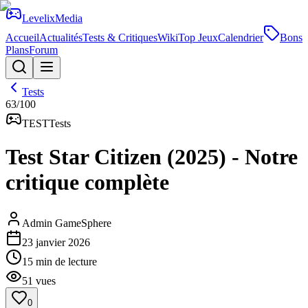
Levelix
Media
Accueil
Actualités
Tests & Critiques
Wiki
Top Jeux
Calendrier
Bons
Plans
Forum
Tests
63
/100
TEST
Tests
Test Star Citizen (2025) - Notre
critique complète
Admin GameSphere
23 janvier 2026
15
min de lecture
51
vues
0