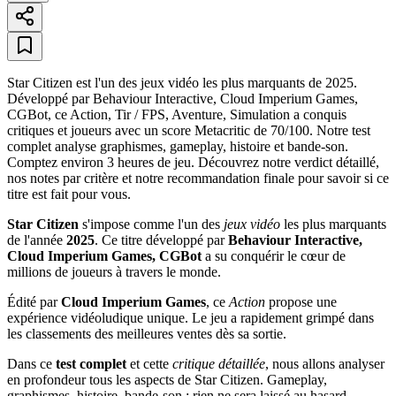
Star Citizen est l'un des jeux vidéo les plus marquants de 2025.
Développé par Behaviour Interactive, Cloud Imperium Games,
CGBot, ce Action, Tir / FPS, Aventure, Simulation a conquis
critiques et joueurs avec un score Metacritic de 70/100. Notre test
complet analyse graphismes, gameplay, histoire et bande-son.
Comptez environ 3 heures de jeu. Découvrez notre verdict détaillé,
nos notes par critère et notre recommandation finale pour savoir si ce
titre est fait pour vous.
Star Citizen
s'impose comme l'un des
jeux vidéo
les plus marquants
de l'année
2025
. Ce titre développé par
Behaviour Interactive,
Cloud Imperium Games, CGBot
a su conquérir le cœur de
millions de joueurs à travers le monde.
Édité par
Cloud Imperium Games
, ce
Action
propose une
expérience vidéoludique unique. Le jeu a rapidement grimpé dans
les classements des meilleures ventes dès sa sortie.
Dans ce
test complet
et cette
critique détaillée
, nous allons analyser
en profondeur tous les aspects de Star Citizen. Gameplay,
graphismes, histoire, bande-son : rien ne sera laissé au hasard.