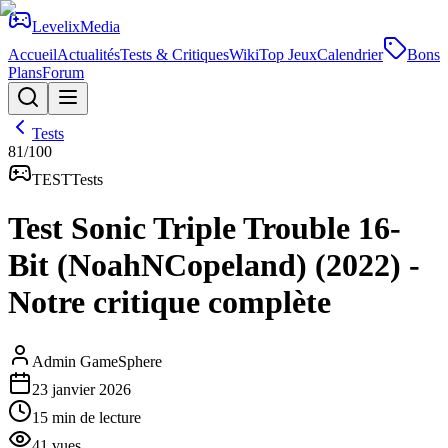
Levelix
Media
Accueil
Actualités
Tests & Critiques
Wiki
Top Jeux
Calendrier
Bons
Plans
Forum
Tests
81
/100
TEST
Tests
Test Sonic Triple Trouble 16-
Bit (NoahNCopeland) (2022) -
Notre critique complète
Admin GameSphere
23 janvier 2026
15
min de lecture
41
vues