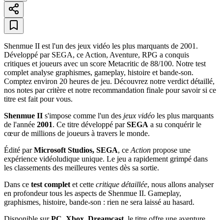
Shenmue II est l'un des jeux vidéo les plus marquants de 2001.
Développé par SEGA, ce Action, Aventure, RPG a conquis
critiques et joueurs avec un score Metacritic de 88/100. Notre test
complet analyse graphismes, gameplay, histoire et bande-son.
Comptez environ 20 heures de jeu. Découvrez notre verdict détaillé,
nos notes par critère et notre recommandation finale pour savoir si ce
titre est fait pour vous.
Shenmue II
s'impose comme l'un des
jeux vidéo
les plus marquants
de l'année
2001
. Ce titre développé par
SEGA
a su conquérir le
cœur de millions de joueurs à travers le monde.
Édité par
Microsoft Studios, SEGA
, ce
Action
propose une
expérience vidéoludique unique. Le jeu a rapidement grimpé dans
les classements des meilleures ventes dès sa sortie.
Dans ce
test complet
et cette
critique détaillée
, nous allons analyser
en profondeur tous les aspects de Shenmue II. Gameplay,
graphismes, histoire, bande-son : rien ne sera laissé au hasard.
Disponible sur
PC, Xbox, Dreamcast
, le titre offre une aventure