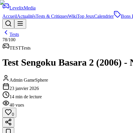
Levelix
Media
Accueil
Actualités
Tests & Critiques
Wiki
Top Jeux
Calendrier
Bons 
Tests
78
/100
TEST
Tests
Test Sengoku Basara 2 (2006) - 
Admin GameSphere
23 janvier 2026
14
min de lecture
40
vues
0