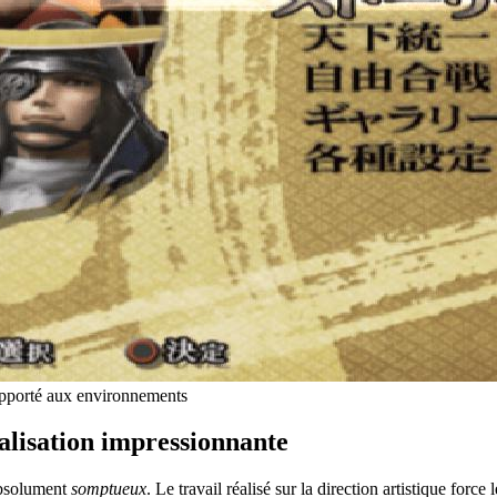
apporté aux environnements
éalisation impressionnante
bsolument
somptueux
. Le travail réalisé sur la direction artistique force 