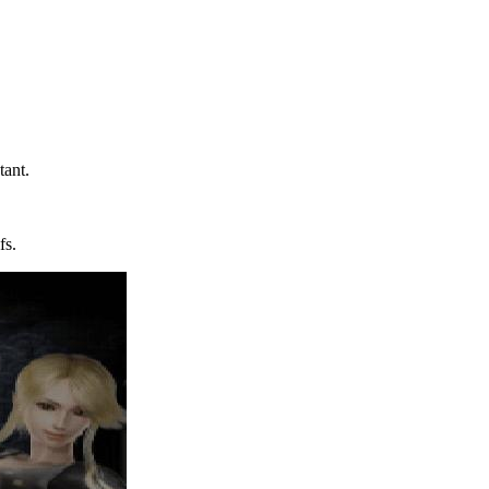
tant.
.
fs.