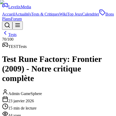
Levelix
Media
Accueil
Actualités
Tests & Critiques
Wiki
Top Jeux
Calendrier
Bons
Plans
Forum
Tests
70
/100
TEST
Tests
Test Rune Factory: Frontier
(2009) - Notre critique
complète
Admin GameSphere
23 janvier 2026
15
min de lecture
44
vues