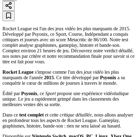
Rocket League est l'un des jeux vidéo les plus marquants de 2015.
Développé par Psyonix, ce Sport, Course, Indépendant a conquis
critiques et joueurs avec un score Metacritic de 86/100. Notre test
complet analyse graphismes, gameplay, histoire et bande-son.
Comptez environ 21 heures de jeu. Découvrez notre verdict détaillé,
nos notes par critère et notre recommandation finale pour savoir si ce
titre est fait pour vous.
Rocket League
s'impose comme l'un des
jeux vidéo
les plus
marquants de l'année
2015
. Ce titre développé par
Psyonix
a su
conquérir le cœur de millions de joueurs à travers le monde.
Édité par
Psyonix
, ce
Sport
propose une expérience vidéoludique
unique. Le jeu a rapidement grimpé dans les classements des
meilleures ventes dès sa sortie.
Dans ce
test complet
et cette
critique détaillée
, nous allons analyser
en profondeur tous les aspects de Rocket League. Gameplay,
graphismes, histoire, bande-son : rien ne sera laissé au hasard.
Disponible sur
Nintendo Switch, macOS, PC, Linux, Xbox One,