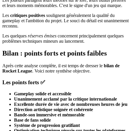
Les joueurs partagent leurs théories sur le
lore
, leurs builds préférés
et leurs moments mémorables. C'est le signe d'un jeu qui marque.
Les
critiques positives
soulignent généralement la qualité du
gameplay et l'ambition du projet. Le souci du détail est unanimement
reconnu.
Les quelques
réserves émises
concernent principalement quelques
problèmes techniques mineurs au lancement.
Bilan : points forts et points faibles
Après cette analyse complète, il est temps de dresser le
bilan de
Rocket League
. Voici notre synthèse objective.
Les points forts ✅
Gameplay solide et accessible
Unanimement acclamé par la critique internationale
Excellente durée de vie avec de nombreuses heures de jeu
Direction artistique soignée et cohérente
Bande-son immersive et mémorable
Base de fans solide
Système de progression gratifiant
Optimisation technique réussie sur toutes les plateformes