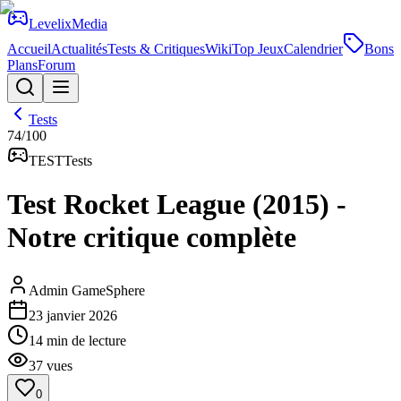
Levelix
Media
Accueil
Actualités
Tests & Critiques
Wiki
Top Jeux
Calendrier
Bons
Plans
Forum
Tests
74
/100
TEST
Tests
Test Rocket League (2015) -
Notre critique complète
Admin GameSphere
23 janvier 2026
14
min de lecture
37
vues
0