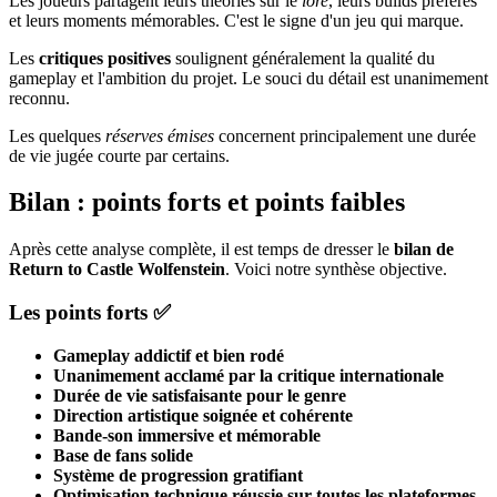
Les joueurs partagent leurs théories sur le
lore
, leurs builds préférés
et leurs moments mémorables. C'est le signe d'un jeu qui marque.
Les
critiques positives
soulignent généralement la qualité du
gameplay et l'ambition du projet. Le souci du détail est unanimement
reconnu.
Les quelques
réserves émises
concernent principalement une durée
de vie jugée courte par certains.
Bilan : points forts et points faibles
Après cette analyse complète, il est temps de dresser le
bilan de
Return to Castle Wolfenstein
. Voici notre synthèse objective.
Les points forts ✅
Gameplay addictif et bien rodé
Unanimement acclamé par la critique internationale
Durée de vie satisfaisante pour le genre
Direction artistique soignée et cohérente
Bande-son immersive et mémorable
Base de fans solide
Système de progression gratifiant
Optimisation technique réussie sur toutes les plateformes