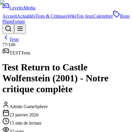
Levelix
Media
Accueil
Actualités
Tests & Critiques
Wiki
Top Jeux
Calendrier
Bons
Plans
Forum
Tests
77
/100
TEST
Tests
Test Return to Castle
Wolfenstein (2001) - Notre
critique complète
Admin GameSphere
23 janvier 2026
15
min de lecture
42
vues