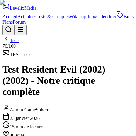
Levelix
Media
Accueil
Actualités
Tests & Critiques
Wiki
Top Jeux
Calendrier
Bons
Plans
Forum
Tests
76
/100
TEST
Tests
Test Resident Evil (2002)
(2002) - Notre critique
complète
Admin GameSphere
23 janvier 2026
15
min de lecture
48
vues