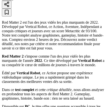
Red Matter 2 est l'un des jeux vidéo les plus marquants de 2022.
Développé par Vertical Robot, ce Action, Aventure, Indépendant a
conquis critiques et joueurs avec un score Metacritic de 93/100.
Notre test complet analyse graphismes, gameplay, histoire et bande-
son. Comptez environ 2 heures de jeu. Découvrez notre verdict
détaillé, nos notes par critère et notre recommandation finale pour
savoir si ce titre est fait pour vous.
Red Matter 2
s'impose comme l'un des
jeux vidéo
les plus
marquants de l'année
2022
. Ce titre développé par
Vertical Robot
a
su conquérir le cœur de millions de joueurs à travers le monde.
Édité par
Vertical Robot
, ce
Action
propose une expérience
vidéoludique unique. Le jeu a rapidement grimpé dans les
classements des meilleures ventes dès sa sortie.
Dans ce
test complet
et cette
critique détaillée
, nous allons analyser
en profondeur tous les aspects de Red Matter 2. Gameplay,
graphismes, histoire, bande-son : rien ne sera laissé au hasard.
Disponible sur
PC
, le titre offre une aventure accessible à tous les