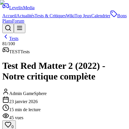
Levelix
Media
Accueil
Actualités
Tests & Critiques
Wiki
Top Jeux
Calendrier
Bons
Plans
Forum
Tests
81
/100
TEST
Tests
Test Red Matter 2 (2022) -
Notre critique complète
Admin GameSphere
23 janvier 2026
15
min de lecture
45
vues
0