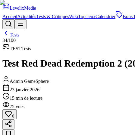
Levelix
Media
Accueil
Actualités
Tests & Critiques
Wiki
Top Jeux
Calendrier
Bons 
Tests
84
/100
TEST
Tests
Test Red Dead Redemption 2 (20
Admin GameSphere
23 janvier 2026
15
min de lecture
75
vues
0