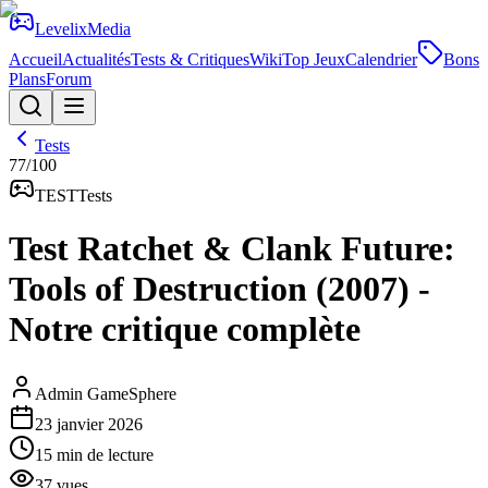
Levelix
Media
Accueil
Actualités
Tests & Critiques
Wiki
Top Jeux
Calendrier
Bons
Plans
Forum
Tests
77
/100
TEST
Tests
Test Ratchet & Clank Future:
Tools of Destruction (2007) -
Notre critique complète
Admin GameSphere
23 janvier 2026
15
min de lecture
37
vues