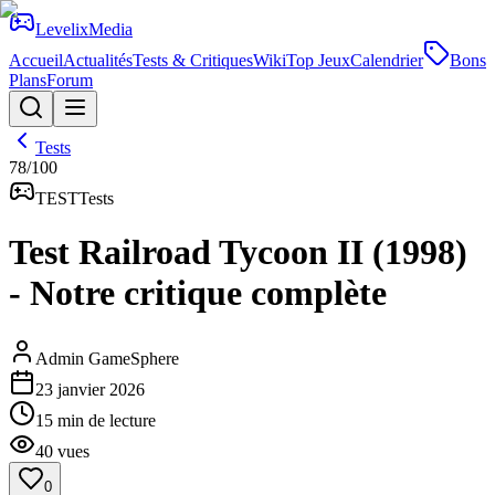
Levelix
Media
Accueil
Actualités
Tests & Critiques
Wiki
Top Jeux
Calendrier
Bons
Plans
Forum
Tests
78
/100
TEST
Tests
Test Railroad Tycoon II (1998)
- Notre critique complète
Admin GameSphere
23 janvier 2026
15
min de lecture
40
vues
0