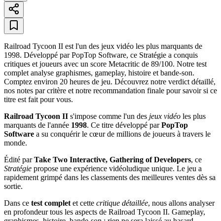
Railroad Tycoon II est l'un des jeux vidéo les plus marquants de
1998. Développé par PopTop Software, ce Stratégie a conquis
critiques et joueurs avec un score Metacritic de 89/100. Notre test
complet analyse graphismes, gameplay, histoire et bande-son.
Comptez environ 20 heures de jeu. Découvrez notre verdict détaillé,
nos notes par critère et notre recommandation finale pour savoir si ce
titre est fait pour vous.
Railroad Tycoon II
s'impose comme l'un des
jeux vidéo
les plus
marquants de l'année
1998
. Ce titre développé par
PopTop
Software
a su conquérir le cœur de millions de joueurs à travers le
monde.
Édité par
Take Two Interactive, Gathering of Developers
, ce
Stratégie
propose une expérience vidéoludique unique. Le jeu a
rapidement grimpé dans les classements des meilleures ventes dès sa
sortie.
Dans ce
test complet
et cette
critique détaillée
, nous allons analyser
en profondeur tous les aspects de Railroad Tycoon II. Gameplay,
graphismes, histoire, bande-son : rien ne sera laissé au hasard.