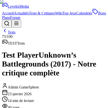
Levelix
Media
Accueil
Actualités
Tests & Critiques
Wiki
Top Jeux
Calendrier
Bons
Plans
Forum
Tests
75
/100
TEST
Tests
Test PlayerUnknown’s
Battlegrounds (2017) - Notre
critique complète
Admin GameSphere
23 janvier 2026
14
min de lecture
40
vues