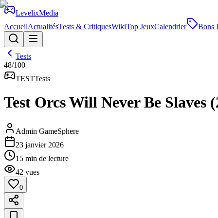
Levelix
Media
Accueil
Actualités
Tests & Critiques
Wiki
Top Jeux
Calendrier
Bons 
Tests
48
/100
TEST
Tests
Test Orcs Will Never Be Slaves (
Admin GameSphere
23 janvier 2026
15
min de lecture
42
vues
0