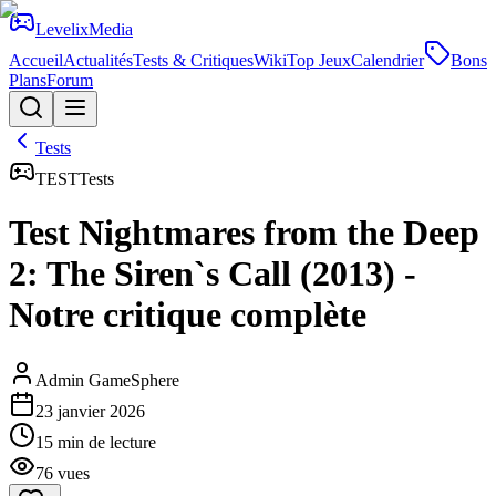
Levelix
Media
Accueil
Actualités
Tests & Critiques
Wiki
Top Jeux
Calendrier
Bons
Plans
Forum
Tests
TEST
Tests
Test Nightmares from the Deep
2: The Siren`s Call (2013) -
Notre critique complète
Admin GameSphere
23 janvier 2026
15
min de lecture
76
vues