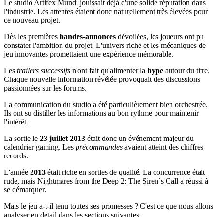
Le studio Artifex Mundi jouissait déjà d'une solide réputation dans
l'industrie. Les attentes étaient donc naturellement très élevées pour
ce nouveau projet.
Dès les premières
bandes-annonces
dévoilées, les joueurs ont pu
constater l'ambition du projet. L'univers riche et les mécaniques de
jeu innovantes promettaient une expérience mémorable.
Les
trailers successifs
n'ont fait qu'alimenter la
hype
autour du titre.
Chaque nouvelle information révélée provoquait des discussions
passionnées sur les forums.
La communication du studio a été particulièrement bien orchestrée.
Ils ont su distiller les informations au bon rythme pour maintenir
l'intérêt.
La sortie le
23 juillet 2013
était donc un événement majeur du
calendrier gaming. Les
précommandes
avaient atteint des chiffres
records.
L'année
2013
était riche en sorties de qualité. La concurrence était
rude, mais Nightmares from the Deep 2: The Siren`s Call a réussi à
se démarquer.
Mais le jeu a-t-il tenu toutes ses promesses ? C'est ce que nous allons
analyser en détail dans les sections suivantes.