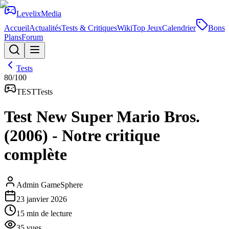
Levelix
Media
Accueil
Actualités
Tests & Critiques
Wiki
Top Jeux
Calendrier
Bons
Plans
Forum
Tests
80
/100
TEST
Tests
Test New Super Mario Bros.
(2006) - Notre critique
complète
Admin GameSphere
23 janvier 2026
15
min de lecture
35
vues