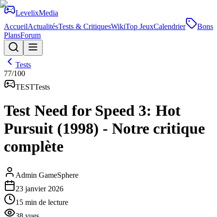
Levelix
Media
Accueil
Actualités
Tests & Critiques
Wiki
Top Jeux
Calendrier
Bons
Plans
Forum
Tests
77
/100
TEST
Tests
Test Need for Speed 3: Hot
Pursuit (1998) - Notre critique
complète
Admin GameSphere
23 janvier 2026
15
min de lecture
38
vues