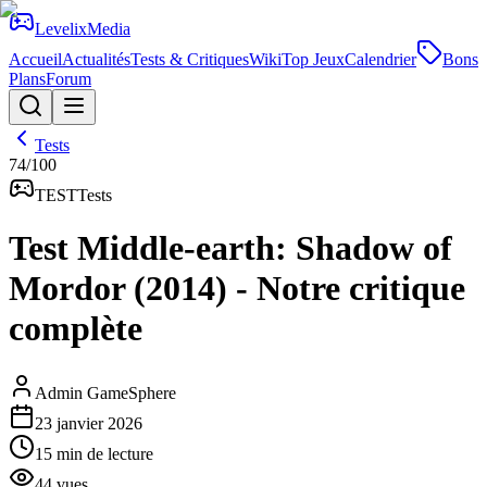
Levelix
Media
Accueil
Actualités
Tests & Critiques
Wiki
Top Jeux
Calendrier
Bons
Plans
Forum
Tests
74
/100
TEST
Tests
Test Middle-earth: Shadow of
Mordor (2014) - Notre critique
complète
Admin GameSphere
23 janvier 2026
15
min de lecture
44
vues