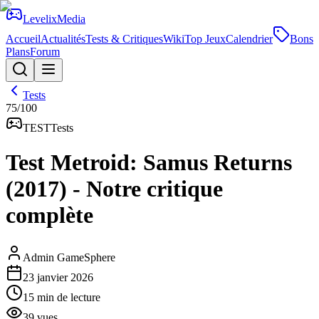
Levelix
Media
Accueil
Actualités
Tests & Critiques
Wiki
Top Jeux
Calendrier
Bons
Plans
Forum
Tests
75
/100
TEST
Tests
Test Metroid: Samus Returns
(2017) - Notre critique
complète
Admin GameSphere
23 janvier 2026
15
min de lecture
39
vues