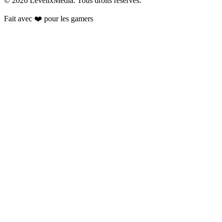
©
2026
LevelixMedia. Tous droits réservés.
Fait avec ❤️ pour les gamers