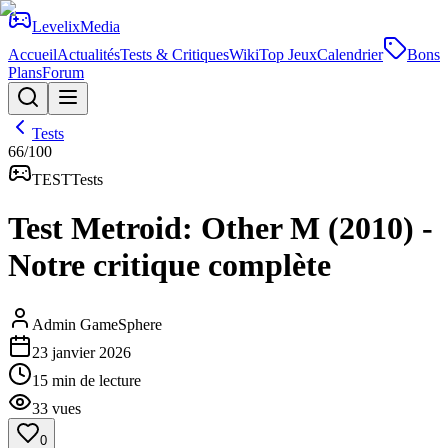
Levelix
Media
Accueil
Actualités
Tests & Critiques
Wiki
Top Jeux
Calendrier
Bons
Plans
Forum
Tests
66
/100
TEST
Tests
Test Metroid: Other M (2010) -
Notre critique complète
Admin GameSphere
23 janvier 2026
15
min de lecture
33
vues
0