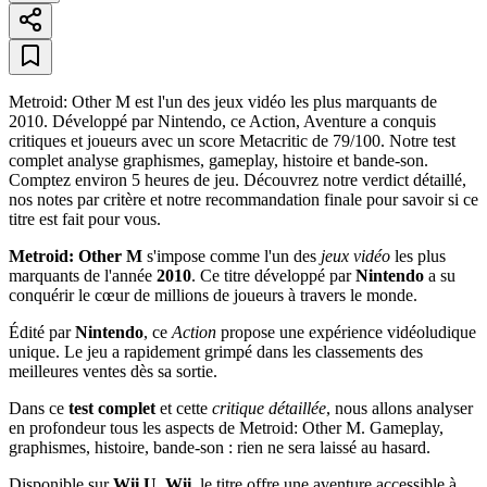
Metroid: Other M est l'un des jeux vidéo les plus marquants de
2010. Développé par Nintendo, ce Action, Aventure a conquis
critiques et joueurs avec un score Metacritic de 79/100. Notre test
complet analyse graphismes, gameplay, histoire et bande-son.
Comptez environ 5 heures de jeu. Découvrez notre verdict détaillé,
nos notes par critère et notre recommandation finale pour savoir si ce
titre est fait pour vous.
Metroid: Other M
s'impose comme l'un des
jeux vidéo
les plus
marquants de l'année
2010
. Ce titre développé par
Nintendo
a su
conquérir le cœur de millions de joueurs à travers le monde.
Édité par
Nintendo
, ce
Action
propose une expérience vidéoludique
unique. Le jeu a rapidement grimpé dans les classements des
meilleures ventes dès sa sortie.
Dans ce
test complet
et cette
critique détaillée
, nous allons analyser
en profondeur tous les aspects de Metroid: Other M. Gameplay,
graphismes, histoire, bande-son : rien ne sera laissé au hasard.
Disponible sur
Wii U, Wii
, le titre offre une aventure accessible à