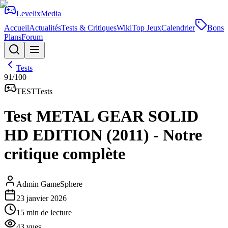
Levelix
Media
Accueil
Actualités
Tests & Critiques
Wiki
Top Jeux
Calendrier
Bons
Plans
Forum
Tests
91
/100
TEST
Tests
Test METAL GEAR SOLID
HD EDITION (2011) - Notre
critique complète
Admin GameSphere
23 janvier 2026
15
min de lecture
43
vues