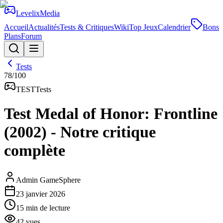
Levelix
Media
Accueil
Actualités
Tests & Critiques
Wiki
Top Jeux
Calendrier
Bons
Plans
Forum
Tests
78
/100
TEST
Tests
Test Medal of Honor: Frontline
(2002) - Notre critique
complète
Admin GameSphere
23 janvier 2026
15
min de lecture
42
vues