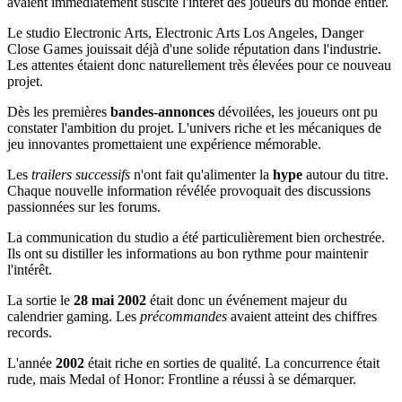
avaient immédiatement suscité l'intérêt des joueurs du monde entier.
Le studio Electronic Arts, Electronic Arts Los Angeles, Danger
Close Games jouissait déjà d'une solide réputation dans l'industrie.
Les attentes étaient donc naturellement très élevées pour ce nouveau
projet.
Dès les premières
bandes-annonces
dévoilées, les joueurs ont pu
constater l'ambition du projet. L'univers riche et les mécaniques de
jeu innovantes promettaient une expérience mémorable.
Les
trailers successifs
n'ont fait qu'alimenter la
hype
autour du titre.
Chaque nouvelle information révélée provoquait des discussions
passionnées sur les forums.
La communication du studio a été particulièrement bien orchestrée.
Ils ont su distiller les informations au bon rythme pour maintenir
l'intérêt.
La sortie le
28 mai 2002
était donc un événement majeur du
calendrier gaming. Les
précommandes
avaient atteint des chiffres
records.
L'année
2002
était riche en sorties de qualité. La concurrence était
rude, mais Medal of Honor: Frontline a réussi à se démarquer.