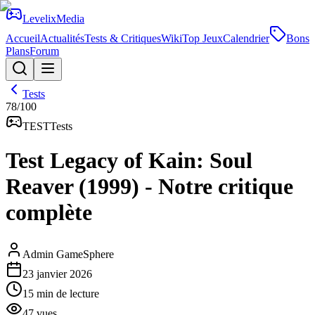
Levelix
Media
Accueil
Actualités
Tests & Critiques
Wiki
Top Jeux
Calendrier
Bons
Plans
Forum
Tests
78
/100
TEST
Tests
Test Legacy of Kain: Soul
Reaver (1999) - Notre critique
complète
Admin GameSphere
23 janvier 2026
15
min de lecture
47
vues