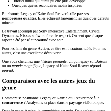
Tutoriel initial qui aurait pu être plus développé
Quelques quêtes secondaires moins inspirées
En résumé, Legacy of Kain: Soul Reaver
brille par ses
nombreuses qualités
. Elles éclipsent largement les quelques défauts
mineurs.
Le travail accompli par Sony Interactive Entertainment, Crystal
Dynamics, Nixxes software force le respect. On sent que chaque
aspect a été pensé et peaufiné avec soin.
Pour les fans du genre
Action
, ce titre est
incontournable
. Pour les
autres, c'est une excellente découverte.
Que vous cherchiez une
histoire prenante
, un
gameplay satisfaisant
ou un
monde magnifique
, Legacy of Kain: Soul Reaver répond
présent.
Comparaison avec les autres jeux du
genre
Comment se positionne Legacy of Kain: Soul Reaver face à la
concurrence
? Analysons sa place dans le paysage vidéoludique.
Dans le genre
Action
, la compétition est rude. De nombreux titres