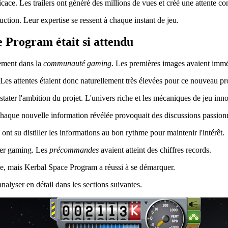
icace. Les trailers ont généré des millions de vues et créé une attente co
ction. Leur expertise se ressent à chaque instant de jeu.
e Program était si attendu
ement dans la
communauté gaming
. Les premières images avaient imméd
. Les attentes étaient donc naturellement très élevées pour ce nouveau pro
stater l'ambition du projet. L'univers riche et les mécaniques de jeu i
Chaque nouvelle information révélée provoquait des discussions passion
ont su distiller les informations au bon rythme pour maintenir l'intérêt.
ier gaming. Les
précommandes
avaient atteint des chiffres records.
rude, mais Kerbal Space Program a réussi à se démarquer.
analyser en détail dans les sections suivantes.