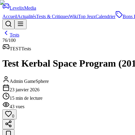
Levelix
Media
Accueil
Actualités
Tests & Critiques
Wiki
Top Jeux
Calendrier
Bons 
Tests
76
/100
TEST
Tests
Test Kerbal Space Program (2015
Admin GameSphere
23 janvier 2026
15
min de lecture
43
vues
0