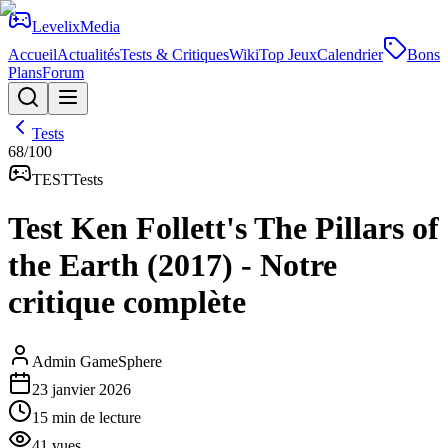
Levelix
Media
Accueil
Actualités
Tests & Critiques
Wiki
Top Jeux
Calendrier
Bons
Plans
Forum
Tests
68
/100
TEST
Tests
Test Ken Follett's The Pillars of
the Earth (2017) - Notre
critique complète
Admin GameSphere
23 janvier 2026
15
min de lecture
41
vues