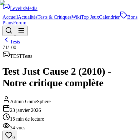
Levelix
Media
Accueil
Actualités
Tests & Critiques
Wiki
Top Jeux
Calendrier
Bons
Plans
Forum
Tests
71
/100
TEST
Tests
Test Just Cause 2 (2010) -
Notre critique complète
Admin GameSphere
23 janvier 2026
15
min de lecture
34
vues
0