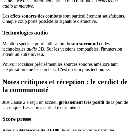
l'ambiance des environnements... Tout contribue à l'
expérience
audio immersive
.
Les
effets sonores des combats
sont particulièrement satisfaisants.
Chaque coup porté possède sa signature distinctive.
Technologies audio
Mention spéciale pour l'utilisation du
son surround
et des
technologies
audio 3D
. Sur les versions compatibles, l'immersion
atteint un autre niveau.
Pouvoir localiser précisément les sources sonores améliore tant
l'exploration que les combats. C'est un vrai plus technique.
Notes critiques et réception : le verdict de
la communauté
Just Cause 2 a reçu un accueil
globalement très positif
de la part de
la critique. Les scores parlent d'eux-mêmes.
Score presse
Avec un
Metascore de 84/100
, le jeu se positionne parmi les