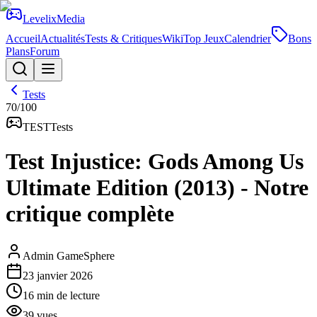
Levelix
Media
Accueil
Actualités
Tests & Critiques
Wiki
Top Jeux
Calendrier
Bons
Plans
Forum
Tests
70
/100
TEST
Tests
Test Injustice: Gods Among Us
Ultimate Edition (2013) - Notre
critique complète
Admin GameSphere
23 janvier 2026
16
min de lecture
39
vues