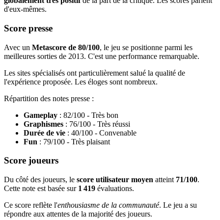
globalement très positif
de la part de la critique. Les scores parlent
d'eux-mêmes.
Score presse
Avec un
Metascore de 80/100
, le jeu se positionne parmi les
meilleures sorties de 2013. C'est une performance remarquable.
Les sites spécialisés ont particulièrement salué la qualité de
l'expérience proposée. Les éloges sont nombreux.
Répartition des notes presse :
Gameplay
: 82/100 - Très bon
Graphismes
: 76/100 - Très réussi
Durée de vie
: 40/100 - Convenable
Fun
: 79/100 - Très plaisant
Score joueurs
Du côté des joueurs, le
score utilisateur moyen
atteint
71/100
.
Cette note est basée sur
1 419
évaluations.
Ce score reflète l'
enthousiasme de la communauté
. Le jeu a su
répondre aux attentes de la majorité des joueurs.