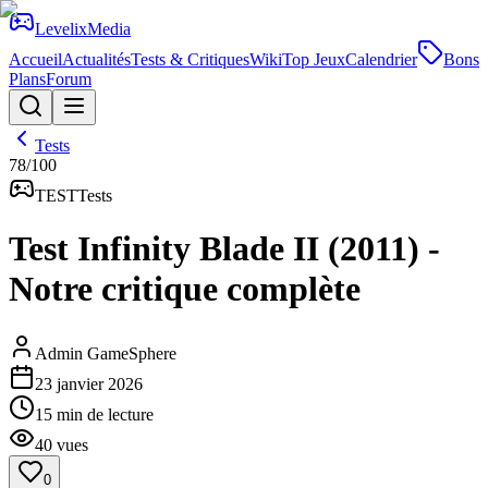
Levelix
Media
Accueil
Actualités
Tests & Critiques
Wiki
Top Jeux
Calendrier
Bons
Plans
Forum
Tests
78
/100
TEST
Tests
Test Infinity Blade II (2011) -
Notre critique complète
Admin GameSphere
23 janvier 2026
15
min de lecture
40
vues
0