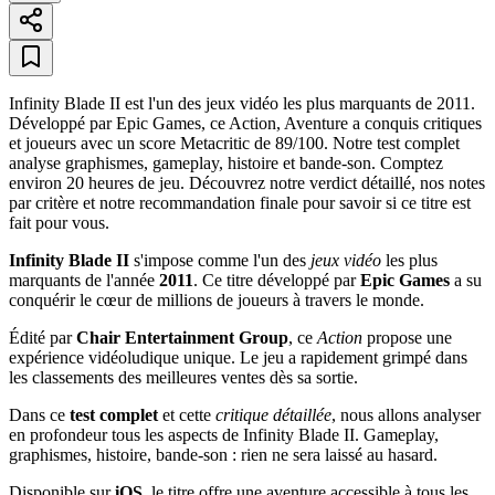
Infinity Blade II est l'un des jeux vidéo les plus marquants de 2011.
Développé par Epic Games, ce Action, Aventure a conquis critiques
et joueurs avec un score Metacritic de 89/100. Notre test complet
analyse graphismes, gameplay, histoire et bande-son. Comptez
environ 20 heures de jeu. Découvrez notre verdict détaillé, nos notes
par critère et notre recommandation finale pour savoir si ce titre est
fait pour vous.
Infinity Blade II
s'impose comme l'un des
jeux vidéo
les plus
marquants de l'année
2011
. Ce titre développé par
Epic Games
a su
conquérir le cœur de millions de joueurs à travers le monde.
Édité par
Chair Entertainment Group
, ce
Action
propose une
expérience vidéoludique unique. Le jeu a rapidement grimpé dans
les classements des meilleures ventes dès sa sortie.
Dans ce
test complet
et cette
critique détaillée
, nous allons analyser
en profondeur tous les aspects de Infinity Blade II. Gameplay,
graphismes, histoire, bande-son : rien ne sera laissé au hasard.
Disponible sur
iOS
, le titre offre une aventure accessible à tous les