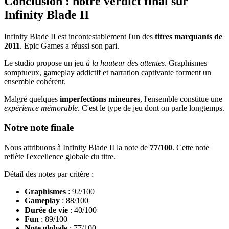
Conclusion : notre verdict final sur
Infinity Blade II
Infinity Blade II est incontestablement l'un des
titres marquants de
2011
. Epic Games a réussi son pari.
Le studio propose un jeu
à la hauteur des attentes
. Graphismes
somptueux, gameplay addictif et narration captivante forment un
ensemble cohérent.
Malgré quelques
imperfections mineures
, l'ensemble constitue une
expérience mémorable
. C'est le type de jeu dont on parle longtemps.
Notre note finale
Nous attribuons à Infinity Blade II la note de
77/100
. Cette note
reflète l'excellence globale du titre.
Détail des notes par critère :
Graphismes
: 92/100
Gameplay
: 88/100
Durée de vie
: 40/100
Fun
: 89/100
Note globale
: 77/100