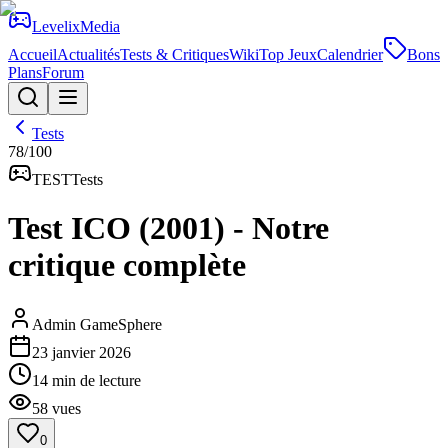
Levelix
Media
Accueil
Actualités
Tests & Critiques
Wiki
Top Jeux
Calendrier
Bons
Plans
Forum
Tests
78
/100
TEST
Tests
Test ICO (2001) - Notre
critique complète
Admin GameSphere
23 janvier 2026
14
min de lecture
58
vues
0