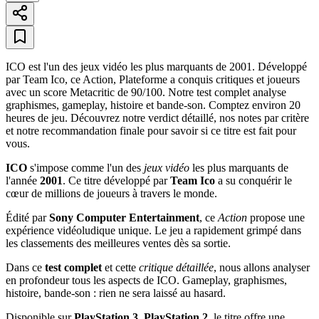
ICO est l'un des jeux vidéo les plus marquants de 2001. Développé
par Team Ico, ce Action, Plateforme a conquis critiques et joueurs
avec un score Metacritic de 90/100. Notre test complet analyse
graphismes, gameplay, histoire et bande-son. Comptez environ 20
heures de jeu. Découvrez notre verdict détaillé, nos notes par critère
et notre recommandation finale pour savoir si ce titre est fait pour
vous.
ICO
s'impose comme l'un des
jeux vidéo
les plus marquants de
l'année
2001
. Ce titre développé par
Team Ico
a su conquérir le
cœur de millions de joueurs à travers le monde.
Édité par
Sony Computer Entertainment
, ce
Action
propose une
expérience vidéoludique unique. Le jeu a rapidement grimpé dans
les classements des meilleures ventes dès sa sortie.
Dans ce
test complet
et cette
critique détaillée
, nous allons analyser
en profondeur tous les aspects de ICO. Gameplay, graphismes,
histoire, bande-son : rien ne sera laissé au hasard.
Disponible sur
PlayStation 3, PlayStation 2
, le titre offre une