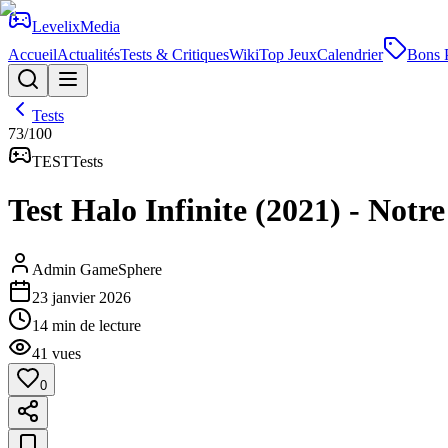
Levelix
Media
Accueil
Actualités
Tests & Critiques
Wiki
Top Jeux
Calendrier
Bons 
Tests
73
/100
TEST
Tests
Test Halo Infinite (2021) - Notr
Admin GameSphere
23 janvier 2026
14
min de lecture
41
vues
0