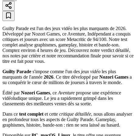
Guilty Parade est l'un des jeux vidéo les plus marquants de 2026.
Développé par Nozori Games, ce Aventure, Indépendant a conquis
critiques et joueurs avec un score Metacritic de 94/100. Notre test
complet analyse graphismes, gameplay, histoire et bande-son.
Comptez environ 4 heures de jeu. Découvrez notre verdict détaillé,
nos notes par critère et notre recommandation finale pour savoir si ce
titre est fait pour vous.
Guilty Parade
s'impose comme l'un des
jeux vidéo
les plus
marquants de l'année
2026
. Ce titre développé par
Nozori Games
a
su conquérir le cœur de millions de joueurs à travers le monde.
Édité par
Nozori Games
, ce
Aventure
propose une expérience
vidéoludique unique. Le jeu a rapidement grimpé dans les
classements des meilleures ventes dès sa sortie.
Dans ce
test complet
et cette
critique détaillée
, nous allons analyser
en profondeur tous les aspects de Guilty Parade. Gameplay,
graphismes, histoire, bande-son : rien ne sera laissé au hasard.
Disponible sur
PC, macOS, Linux
, le titre offre une aventure