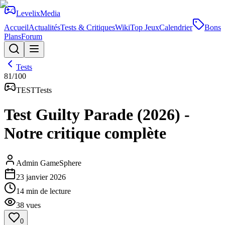
Levelix
Media
Accueil
Actualités
Tests & Critiques
Wiki
Top Jeux
Calendrier
Bons
Plans
Forum
Tests
81
/100
TEST
Tests
Test Guilty Parade (2026) -
Notre critique complète
Admin GameSphere
23 janvier 2026
14
min de lecture
38
vues
0