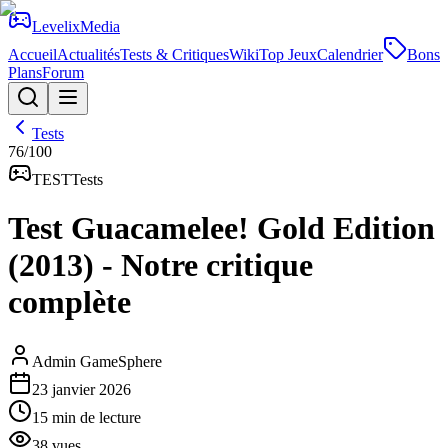
Levelix
Media
Accueil
Actualités
Tests & Critiques
Wiki
Top Jeux
Calendrier
Bons
Plans
Forum
Tests
76
/100
TEST
Tests
Test Guacamelee! Gold Edition
(2013) - Notre critique
complète
Admin GameSphere
23 janvier 2026
15
min de lecture
38
vues