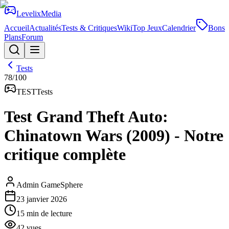
Levelix
Media
Accueil
Actualités
Tests & Critiques
Wiki
Top Jeux
Calendrier
Bons
Plans
Forum
Tests
78
/100
TEST
Tests
Test Grand Theft Auto:
Chinatown Wars (2009) - Notre
critique complète
Admin GameSphere
23 janvier 2026
15
min de lecture
42
vues