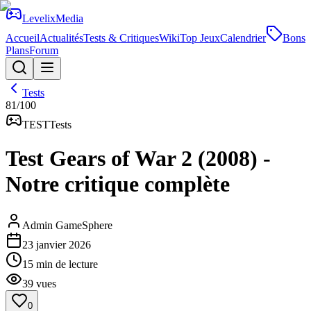
Levelix
Media
Accueil
Actualités
Tests & Critiques
Wiki
Top Jeux
Calendrier
Bons
Plans
Forum
Tests
81
/100
TEST
Tests
Test Gears of War 2 (2008) -
Notre critique complète
Admin GameSphere
23 janvier 2026
15
min de lecture
39
vues
0