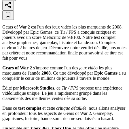
Gears of War 2 est l'un des jeux vidéo les plus marquants de 2008.
Développé par Epic Games, ce Tir / FPS a conquis critiques et
joueurs avec un score Metacritic de 93/100. Notre test complet
analyse graphismes, gameplay, histoire et bande-son. Comptez
environ 22 heures de jeu. Découvrez notre verdict détaillé, nos notes
par critère et notre recommandation finale pour savoir si ce titre est
fait pour vous.
Gears of War 2
s'impose comme l'un des
jeux vidéo
les plus
marquants de l'année
2008
. Ce titre développé par
Epic Games
a su
conquérir le cœur de millions de joueurs à travers le monde.
Édité par
Microsoft Studios
, ce
Tir / FPS
propose une expérience
vidéoludique unique. Le jeu a rapidement grimpé dans les
classements des meilleures ventes dès sa sortie.
Dans ce
test complet
et cette
critique détaillée
, nous allons analyser
en profondeur tous les aspects de Gears of War 2. Gameplay,
graphismes, histoire, bande-son : rien ne sera laissé au hasard.
Disponible sur
Xbox 360, Xbox One
, le titre offre une aventure