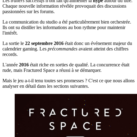
Les
trailers successifs
n'ont fait qu'alimenter la
hype
autour du titre.
Chaque nouvelle information révélée provoquait des discussions
passionnées sur les forums.
La communication du studio a été particulièrement bien orchestrée.
Ils ont su distiller les informations au bon rythme pour maintenir
l'intérêt.
La sortie le
22 septembre 2016
était donc un événement majeur du
calendrier gaming. Les
précommandes
avaient atteint des chiffres
records.
L'année
2016
était riche en sorties de qualité. La concurrence était
rude, mais Fractured Space a réussi à se démarquer.
Mais le jeu a-t-il tenu toutes ses promesses ? C'est ce que nous allons
analyser en détail dans les sections suivantes.