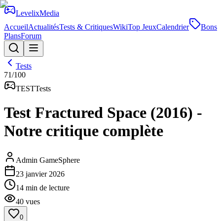
Levelix
Media
Accueil
Actualités
Tests & Critiques
Wiki
Top Jeux
Calendrier
Bons
Plans
Forum
Tests
71
/100
TEST
Tests
Test Fractured Space (2016) -
Notre critique complète
Admin GameSphere
23 janvier 2026
14
min de lecture
40
vues
0