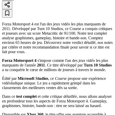
Forza Motorsport 4 est l'un des jeux vidéo les plus marquants de
2011. Développé par Turn 10 Studios, ce Course a conquis critiques
et joueurs avec un score Metacritic de 91/100. Notre test complet
analyse graphismes, gameplay, histoire et bande-son. Comptez
environ 65 heures de jeu. Découvrez notre verdict détaillé, nos notes
par critère et notre recommandation finale pour savoir si ce titre est
fait pour vous.
Forza Motorsport 4
s'impose comme l'un des
jeux vidéo
les plus
marquants de l'année
2011
. Ce titre développé par
Turn 10 Studios
a su conquérir le cœur de millions de joueurs à travers le monde.
Édité par
Microsoft Studios
, ce
Course
propose une expérience
vidéoludique unique. Le jeu a rapidement grimpé dans les
classements des meilleures ventes dès sa sortie.
Dans ce
test complet
et cette
critique détaillée
, nous allons analyser
en profondeur tous les aspects de Forza Motorsport 4. Gameplay,
graphismes, histoire, bande-son : rien ne sera laissé au hasard.
Disponible sur
Xbox 360
, le titre offre une aventure accessible à