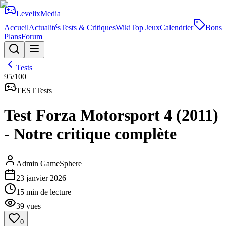
Levelix
Media
Accueil
Actualités
Tests & Critiques
Wiki
Top Jeux
Calendrier
Bons
Plans
Forum
Tests
95
/100
TEST
Tests
Test Forza Motorsport 4 (2011)
- Notre critique complète
Admin GameSphere
23 janvier 2026
15
min de lecture
39
vues
0