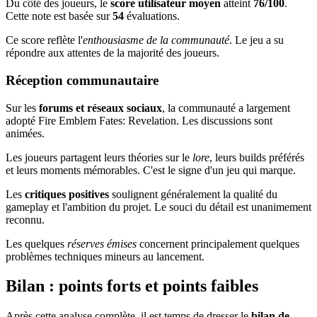
Du côté des joueurs, le
score utilisateur moyen
atteint
76/100
.
Cette note est basée sur
54
évaluations.
Ce score reflète l'
enthousiasme de la communauté
. Le jeu a su
répondre aux attentes de la majorité des joueurs.
Réception communautaire
Sur les
forums et réseaux sociaux
, la communauté a largement
adopté Fire Emblem Fates: Revelation. Les discussions sont
animées.
Les joueurs partagent leurs théories sur le
lore
, leurs builds préférés
et leurs moments mémorables. C'est le signe d'un jeu qui marque.
Les
critiques positives
soulignent généralement la qualité du
gameplay et l'ambition du projet. Le souci du détail est unanimement
reconnu.
Les quelques
réserves émises
concernent principalement quelques
problèmes techniques mineurs au lancement.
Bilan : points forts et points faibles
Après cette analyse complète, il est temps de dresser le
bilan de