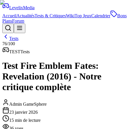
Levelix
Media
Accueil
Actualités
Tests & Critiques
Wiki
Top Jeux
Calendrier
Bons
Plans
Forum
Tests
76
/100
TEST
Tests
Test Fire Emblem Fates:
Revelation (2016) - Notre
critique complète
Admin GameSphere
23 janvier 2026
15
min de lecture
36
vues