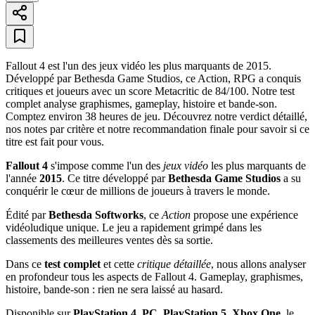
Fallout 4 est l'un des jeux vidéo les plus marquants de 2015.
Développé par Bethesda Game Studios, ce Action, RPG a conquis
critiques et joueurs avec un score Metacritic de 84/100. Notre test
complet analyse graphismes, gameplay, histoire et bande-son.
Comptez environ 38 heures de jeu. Découvrez notre verdict détaillé,
nos notes par critère et notre recommandation finale pour savoir si ce
titre est fait pour vous.
Fallout 4
s'impose comme l'un des
jeux vidéo
les plus marquants de
l'année
2015
. Ce titre développé par
Bethesda Game Studios
a su
conquérir le cœur de millions de joueurs à travers le monde.
Édité par
Bethesda Softworks
, ce
Action
propose une expérience
vidéoludique unique. Le jeu a rapidement grimpé dans les
classements des meilleures ventes dès sa sortie.
Dans ce
test complet
et cette
critique détaillée
, nous allons analyser
en profondeur tous les aspects de Fallout 4. Gameplay, graphismes,
histoire, bande-son : rien ne sera laissé au hasard.
Disponible sur
PlayStation 4, PC, PlayStation 5, Xbox One
, le