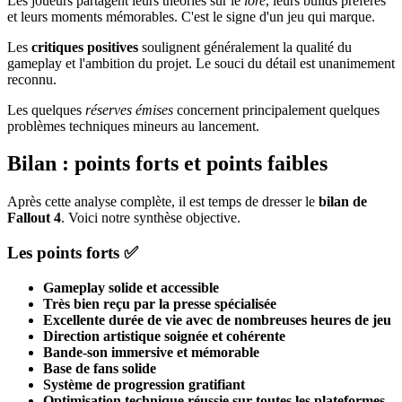
Les joueurs partagent leurs théories sur le
lore
, leurs builds préférés
et leurs moments mémorables. C'est le signe d'un jeu qui marque.
Les
critiques positives
soulignent généralement la qualité du
gameplay et l'ambition du projet. Le souci du détail est unanimement
reconnu.
Les quelques
réserves émises
concernent principalement quelques
problèmes techniques mineurs au lancement.
Bilan : points forts et points faibles
Après cette analyse complète, il est temps de dresser le
bilan de
Fallout 4
. Voici notre synthèse objective.
Les points forts ✅
Gameplay solide et accessible
Très bien reçu par la presse spécialisée
Excellente durée de vie avec de nombreuses heures de jeu
Direction artistique soignée et cohérente
Bande-son immersive et mémorable
Base de fans solide
Système de progression gratifiant
Optimisation technique réussie sur toutes les plateformes