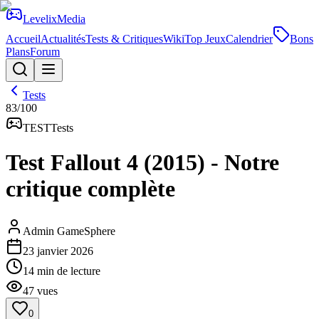
Levelix
Media
Accueil
Actualités
Tests & Critiques
Wiki
Top Jeux
Calendrier
Bons
Plans
Forum
Tests
83
/100
TEST
Tests
Test Fallout 4 (2015) - Notre
critique complète
Admin GameSphere
23 janvier 2026
14
min de lecture
47
vues
0