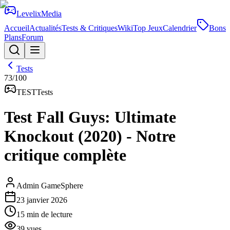
Levelix
Media
Accueil
Actualités
Tests & Critiques
Wiki
Top Jeux
Calendrier
Bons
Plans
Forum
Tests
73
/100
TEST
Tests
Test Fall Guys: Ultimate
Knockout (2020) - Notre
critique complète
Admin GameSphere
23 janvier 2026
15
min de lecture
39
vues