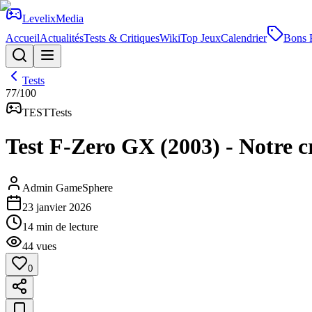
Levelix
Media
Accueil
Actualités
Tests & Critiques
Wiki
Top Jeux
Calendrier
Bons 
Tests
77
/100
TEST
Tests
Test F-Zero GX (2003) - Notre c
Admin GameSphere
23 janvier 2026
14
min de lecture
44
vues
0