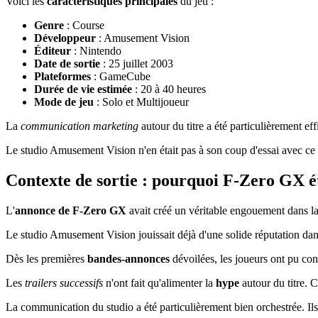
Voici les
caractéristiques principales
du jeu :
Genre
: Course
Développeur
: Amusement Vision
Éditeur
: Nintendo
Date de sortie
: 25 juillet 2003
Plateformes
: GameCube
Durée de vie estimée
: 20 à 40 heures
Mode de jeu
: Solo et Multijoueur
La
communication marketing
autour du titre a été particulièrement eff
Le studio Amusement Vision n'en était pas à son coup d'essai avec ce t
Contexte de sortie : pourquoi F-Zero GX ét
L'
annonce de F-Zero GX
avait créé un véritable engouement dans l
Le studio Amusement Vision jouissait déjà d'une solide réputation dans
Dès les premières
bandes-annonces
dévoilées, les joueurs ont pu con
Les
trailers successifs
n'ont fait qu'alimenter la
hype
autour du titre. 
La communication du studio a été particulièrement bien orchestrée. Ils 